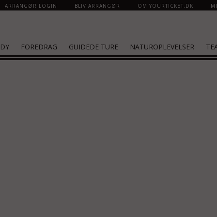
ARRANGØR LOGIN
BLIV ARRANGØR
OM YOURTICKET.DK
MI
DY
FOREDRAG
GUIDEDE TURE
NATUROPLEVELSER
TE