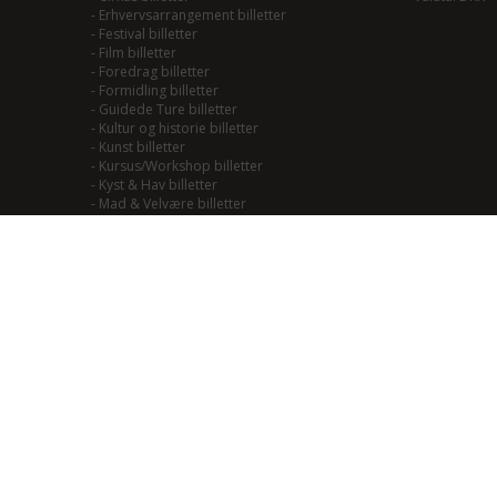
-
Erhvervsarrangement billetter
-
Festival billetter
-
Film billetter
-
Foredrag billetter
-
Formidling billetter
-
Guidede Ture billetter
-
Kultur og historie billetter
-
Kunst billetter
-
Kursus/Workshop billetter
-
Kyst & Hav billetter
-
Mad & Velvære billetter
-
Mainstream/Swing billetter
-
Musical billetter
-
Kulturhistorie billetter
-
Naturoplevelser billetter
-
Natur til Lands billetter
-
Teater billetter
-
Outdoor billetter
-
Performance billetter
-
Rock/Pop/Jazz billetter
-
Smagning billetter
-
Smag på Fjordlandet billetter
-
Smag på vadehavet billetter
-
Soul/Funk/Blues billetter
-
Sport billetter
-
Traditional billetter