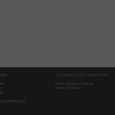
ION
OH TICKETS APS / YOURTICKET
ket
E-mail:
info@yourticket.dk
ør
CVR-nr: 37074756
gin
veringsbetingelser