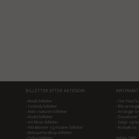
BILLETTER EFTER KATEGORI
INFORMAT
-
Musik billetter
-
Om YourTic
-
Comedy billetter
-
Bliv arrang
-
Aktiv i naturen billetter
-
Arrangør lo
-
Andet billetter
-
Donationer
-
Art Music billetter
-
Salgs- og le
-
Attraktioner og museer billetter
-
Kontakt os
-
Bebop/Hardbop billetter
-
Cirkus billetter
Valuta: DKK