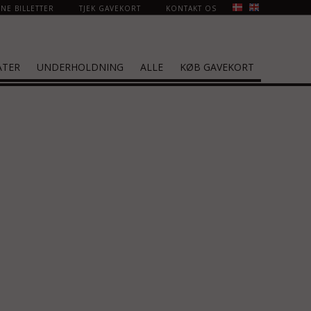
NE BILLETTER
TJEK GAVEKORT
KONTAKT OS
ATER
UNDERHOLDNING
ALLE
KØB GAVEKORT