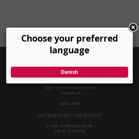
INFORMATION
-
Om YourTicket
-
Bliv arrangør
-
Arrangør login
-
Donationer
-
Salgs- og leveringsbetingelser
-
Kontakt os
Valuta: DKK
OH TICKETS APS / YOURTICKET
E-mail:
info@yourticket.dk
CVR-nr: 37074756