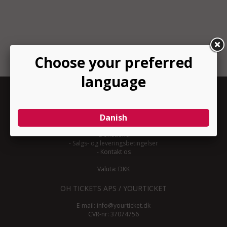
INFORMATION
-
Om YourTicket
-
Bliv arrangør
-
Arrangør login
-
Donationer
-
Salgs- og leveringsbetingelser
-
Kontakt os
Valuta: DKK
OH TICKETS APS / YOURTICKET
E-mail:
info@yourticket.dk
CVR-nr: 37074756