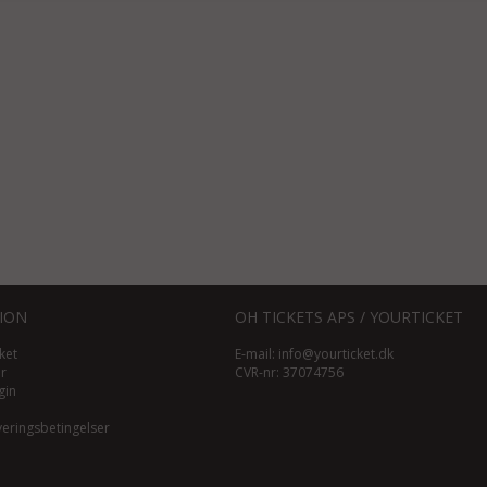
ION
OH TICKETS APS / YOURTICKET
ket
E-mail:
info@yourticket.dk
ør
CVR-nr: 37074756
gin
veringsbetingelser