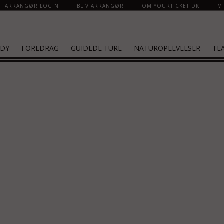
ARRANGØR LOGIN
BLIV ARRANGØR
OM YOURTICKET.DK
MI
DY
FOREDRAG
GUIDEDE TURE
NATUROPLEVELSER
TE