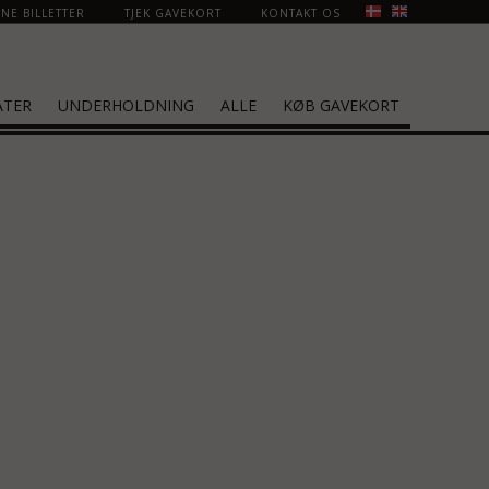
NE BILLETTER
TJEK GAVEKORT
KONTAKT OS
ATER
UNDERHOLDNING
ALLE
KØB GAVEKORT