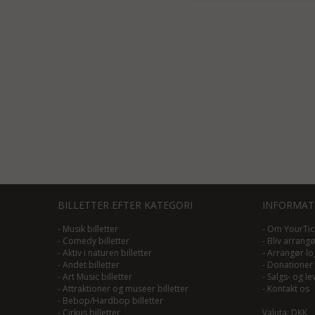
BILLETTER EFTER KATEGORI
INFORMAT
-
Musik billetter
-
Om YourTic
-
Comedy billetter
-
Bliv arrang
-
Aktiv i naturen billetter
-
Arrangør lo
-
Andet billetter
-
Donationer
-
Art Music billetter
-
Salgs- og le
-
Attraktioner og museer billetter
-
Kontakt os
-
Bebop/Hardbop billetter
-
Cirkus billetter
Valuta: DKK