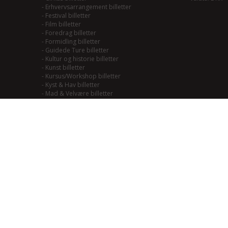
-
Erhvervsarrangement billetter
-
Festival billetter
-
Film billetter
-
Foredrag billetter
-
Formidling billetter
-
Guidede Ture billetter
-
Kultur og historie billetter
-
Kunst billetter
-
Kursus/Workshop billetter
-
Kyst & Hav billetter
-
Mad & Velvære billetter
-
Mainstream/Swing billetter
-
Musical billetter
-
Kulturhistorie billetter
-
Naturoplevelser billetter
-
Natur til Lands billetter
-
Teater billetter
-
Outdoor billetter
-
Performance billetter
-
Rock/Pop/Jazz billetter
-
Smagning billetter
-
Smag på Fjordlandet billetter
-
Smag på vadehavet billetter
-
Soul/Funk/Blues billetter
-
Sport billetter
-
Traditional billetter